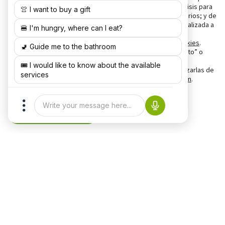
mejorar la calidad del producto o servicio ofrecido; de análisis para
medir la audiencia y analizar el comportamiento de los usuarios; y de
publicidad comportamental para ofrecer publicidad personalizada a
partir de los hábitos de navegación de los usuarios.
Puede obtener más información en nuestra
Política de Cookies
.
Puedes aceptar todas las cookies pulsando el botón “Acepto” o
rechazarlas pulsando el botón “No Acepto”. También puede
gestionar estas cookies y, por lo tanto, aceptarlas o rechazarlas de
forma unitaria o en su totalidad, en el
Panel de Configuración
.
Ajustar preferencias
Rechazar
Aceptar todas y continuar