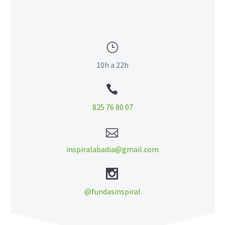
}
}
10h a 22h


825 76 80 07


inspiralabadia@gmail.com


@fundasinspiral