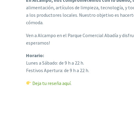
En Alcampo, nos comprometemos con lo bueno, lo
alimentación, artículos de limpieza, tecnología, y to
a los productores locales. Nuestro objetivo es hacer
cómoda.
Ven a Alcampo en el Parque Comercial Abadía y disfrut
esperamos!
Horario:
Lunes a Sábado: de 9 h a 22 h.
Festivos Apertura: de 9 h a 22 h.
Deja tu reseña aquí
.