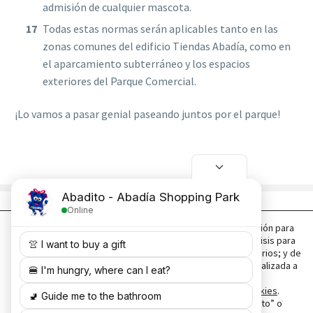
admisión de cualquier mascota.
Todas estas normas serán aplicables tanto en las
zonas comunes del edificio Tiendas Abadía, como en
el aparcamiento subterráneo y los espacios
exteriores del Parque Comercial.
¡Lo vamos a pasar genial paseando juntos por el parque!
Utilizamos cookies, propias y de terceros, de personalización para
mejorar la calidad del producto o servicio ofrecido; de análisis para
medir la audiencia y analizar el comportamiento de los usuarios; y de
publicidad comportamental para ofrecer publicidad personalizada a
partir de los hábitos de navegación de los usuarios.
Copyright ©2026. Parque Comercial Abadía
Puede obtener más información en nuestra
Política de Cookies
.
www.parquecomercialabadia.com
Puedes aceptar todas las cookies pulsando el botón “Acepto” o